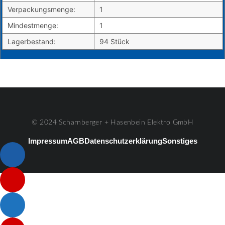
Verpackungsmenge:
1
Mindestmenge:
1
Lagerbestand:
94 Stück
© 2024 Scharnberger + Hasenbein Elektro GmbH
Impressum
AGB
Datenschutzerklärung
Sonstiges
Listenelement #1
Listenelement #2
Listenelement #3
Listenelement