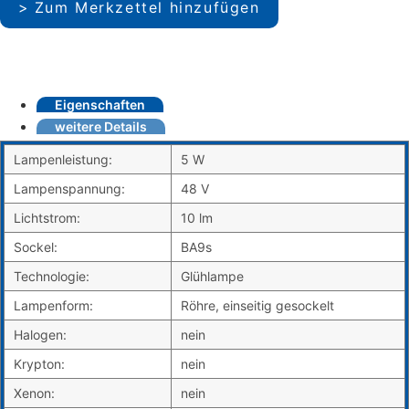
Zum Merkzettel hinzufügen
Eigenschaften
weitere Details
Lampenleistung:
5 W
Lampenspannung:
48 V
Lichtstrom:
10 lm
Sockel:
BA9s
Technologie:
Glühlampe
Lampenform:
Röhre, einseitig gesockelt
Halogen:
nein
Krypton:
nein
Xenon:
nein