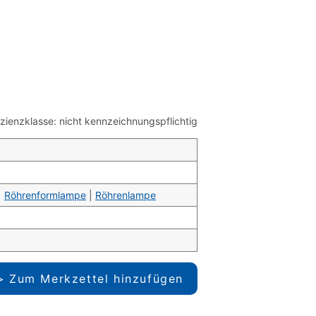
ienzklasse: nicht kennzeichnungspflichtig
|
Röhrenformlampe
|
Röhrenlampe
Zum Merkzettel hinzufügen