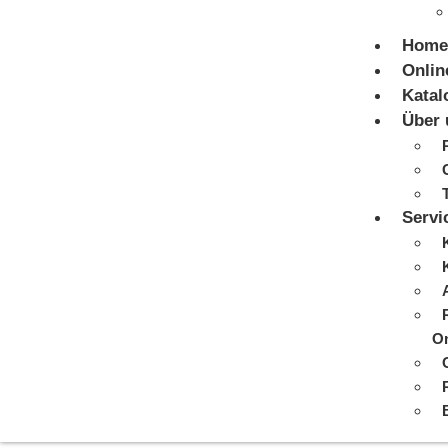
Home
Onlin
Katal
Über 
Servi
On