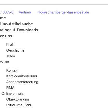
 / 8063-0
Vertrieb
info@scharnberger-hasenbein.de
ome
line-Artikelsuche
taloge & Downloads
er uns
Profil
Geschichte
Team
rvice
Kontakt
Kataloganforderung
Angebotanforderung
RMA
Onlineformular
Objektplanung
Rund ums Licht