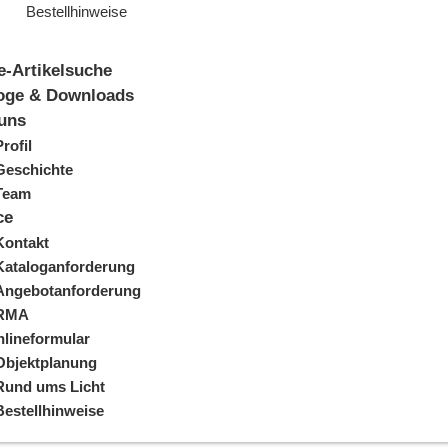
Bestellhinweise
e-Artikelsuche
oge & Downloads
uns
Profil
Geschichte
Team
ce
Kontakt
Kataloganforderung
Angebotanforderung
RMA
lineformular
Objektplanung
Rund ums Licht
Bestellhinweise