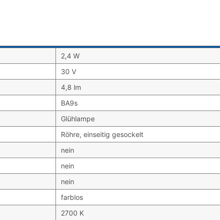
2,4 W
30 V
4,8 lm
BA9s
Glühlampe
Röhre, einseitig gesockelt
nein
nein
nein
farblos
2700 K