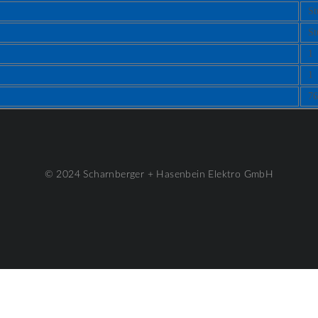
St
St
1
1
76
© 2024 Scharnberger + Hasenbein Elektro GmbH