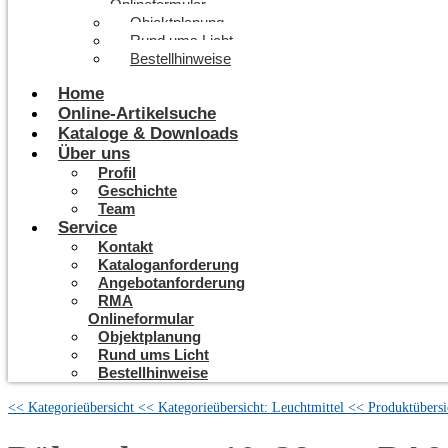
Onlineformular
Objektplanung
Rund ums Licht
Bestellhinweise
Home
Online-Artikelsuche
Kataloge & Downloads
Über uns
Profil
Geschichte
Team
Service
Kontakt
Kataloganforderung
Angebotanforderung
RMA
Onlineformular
Objektplanung
Rund ums Licht
Bestellhinweise
<< Kategorieübersicht
<< Kategorieübersicht: Leuchtmittel
<< Produktübersi