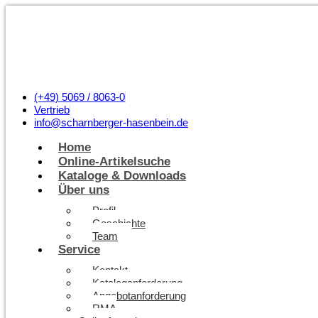
(+49) 5069 / 8063-0
Vertrieb
info@scharnberger-hasenbein.de
Home
Online-Artikelsuche
Kataloge & Downloads
Über uns
Profil
Geschichte
Team
Service
Kontakt
Kataloganforderung
Angebotanforderung
RMA