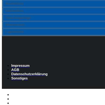
Bestelleinheit:
Inhaltseinheit:
Verpackungsmenge:
Mindestmenge:
Lagerbestand:
Impressum
AGB
Datenschutzerklärung
Sonstiges
Listenelement #1
Listenelement #2
Listenelement #3