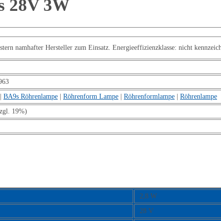
s 28V 3W
 namhafter Hersteller zum Einsatz. Energieeffizienzklasse: nicht kennzeich
963
|
BA9s Röhrenlampe
|
Röhrenform Lampe
|
Röhrenformlampe
|
Röhrenlampe
zgl. 19%)
2,8 W
28 V