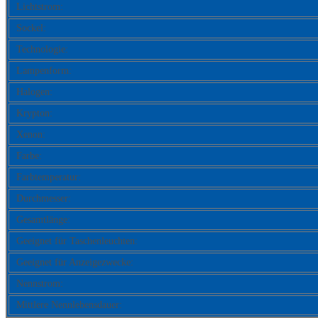
Lichtstrom:
Sockel:
Technologie:
Lampenform:
Halogen:
Krypton:
Xenon:
Farbe:
Farbtemperatur:
Durchmesser:
Gesamtlänge:
Geeignet für Taschenleuchten:
Geeignet für Anzeigezwecke:
Nennstrom:
Mittlere Nennlebensdauer: