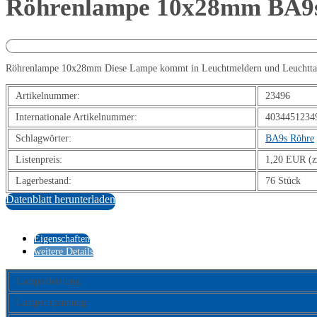
Röhrenlampe 10x28mm BA9
Röhrenlampe 10x28mm Diese Lampe kommt in Leuchtmeldern und Leuchttastern
Artikelnummer:
23496
Internationale Artikelnummer:
4034451234
Schlagwörter:
BA9s Röhre
Listenpreis:
1,20 EUR (z
Lagerbestand:
76 Stück
Datenblatt herunterladen
Eigenschaften
weitere Details
Lampenleistung:
Lampenspannung: