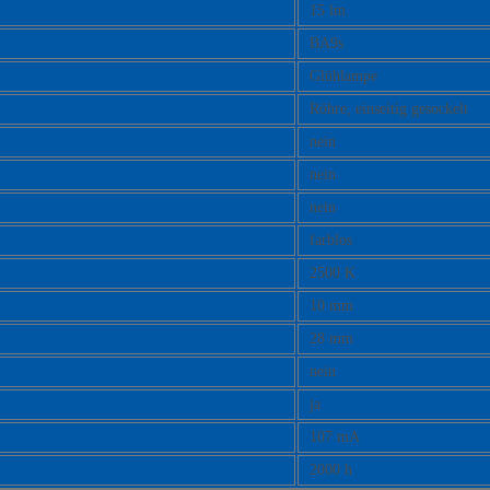
15 lm
BA9s
Glühlampe
Röhre, einseitig gesockelt
nein
nein
nein
farblos
2500 K
10 mm
28 mm
nein
ja
107 mA
2000 h