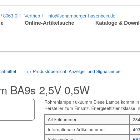
 / 8063-0
Vertrieb
info@scharnberger-hasenbein.de
e
Online-Artikelsuche
Kataloge & Down
htmittel
<< Produktübersicht: Anzeige- und Signallampe
m BA9s 2,5V 0,5W
Röhrenlampe 10x28mm Diese Lampe kommt in L
Hersteller zum Einsatz. Energieeffizienzklasse: 
Artikelnummer:
23
Internationale Artikelnummer:
40
Schlagwörter:
BA9