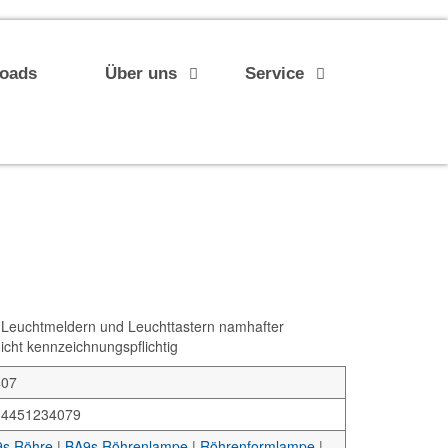
loads
Über uns
Service
euchtmeldern und Leuchttastern namhafter
nicht kennzeichnungspflichtig
407
34451234079
s Röhre
|
BA9s Röhrenlampe
|
Röhrenformlampe
|