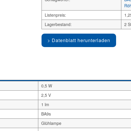
Röh
Listenpreis:
1,2
Lagerbestand:
2 S
Datenblatt herunterladen
0,5 W
2,5 V
1 lm
BA9s
Glühlampe