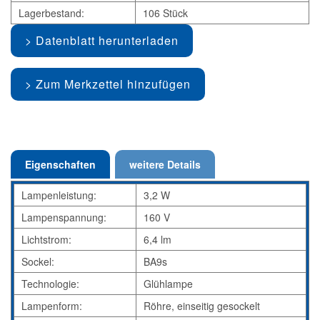
Lagerbestand:
106 Stück
Datenblatt herunterladen
Zum Merkzettel hinzufügen
Eigenschaften
weitere Details
Lampenleistung:
3,2 W
Lampenspannung:
160 V
Lichtstrom:
6,4 lm
Sockel:
BA9s
Technologie:
Glühlampe
Lampenform:
Röhre, einseitig gesockelt