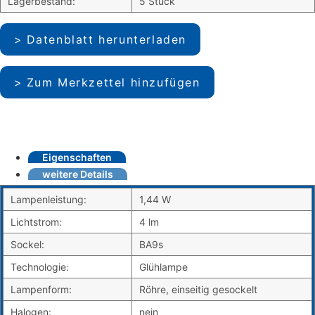
Lagerbestand:
5 Stück
Datenblatt herunterladen
Zum Merkzettel hinzufügen
Eigenschaften
weitere Details
Lampenleistung:
1,44 W
Lichtstrom:
4 lm
Sockel:
BA9s
Technologie:
Glühlampe
Lampenform:
Röhre, einseitig gesockelt
Halogen:
nein