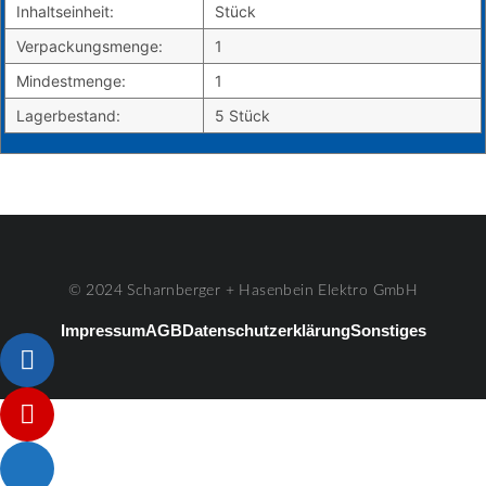
Inhaltseinheit:
Stück
Verpackungsmenge:
1
Mindestmenge:
1
Lagerbestand:
5 Stück
© 2024 Scharnberger + Hasenbein Elektro GmbH
Impressum
AGB
Datenschutzerklärung
Sonstiges
Listenelement #1
Listenelement #2
Listenelement #3
Listenelement