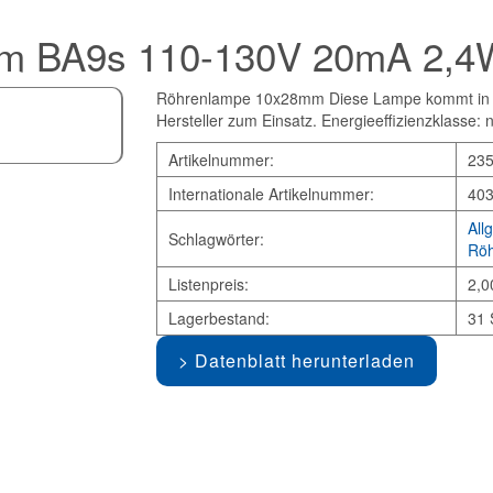
 BA9s 110-130V 20mA 2,4W
Röhrenlampe 10x28mm Diese Lampe kommt in L
Hersteller zum Einsatz. Energieeffizienzklasse: 
Artikelnummer:
23
Internationale Artikelnummer:
40
All
Schlagwörter:
Röh
Listenpreis:
2,0
Lagerbestand:
31 
Datenblatt herunterladen