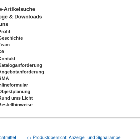
e-Artikelsuche
oge & Downloads
uns
Profil
Geschichte
Team
ce
Kontakt
Kataloganforderung
Angebotanforderung
RMA
lineformular
Objektplanung
Rund ums Licht
Bestellhinweise
htmittel
<< Produktübersicht: Anzeige- und Signallampe