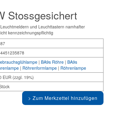
 Stossgesichert
euchtmeldern und Leuchttastern namhafter
nicht kennzeichnungspflichtig
587
34451235878
gebrauchsglühlampe
|
BA9s Röhre
|
BA9s
renlampe
|
Röhrenformlampe
|
Röhrenlampe
0 EUR (zzgl. 19%)
Stück
Zum Merkzettel hinzufügen