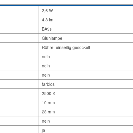
2,6 W
4,8 lm
BA9s
Glühlampe
Röhre, einseitig gesockelt
nein
nein
nein
farblos
2500 K
10 mm
28 mm
nein
ja