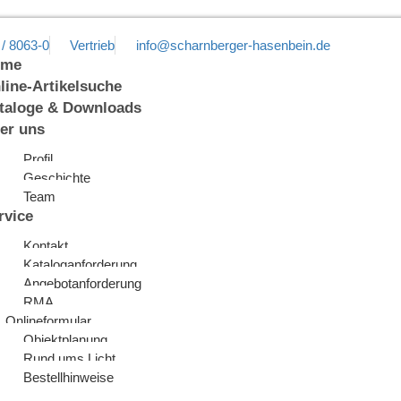
 / 8063-0
Vertrieb
info@scharnberger-hasenbein.de
ome
line-Artikelsuche
taloge & Downloads
er uns
Profil
Geschichte
Team
rvice
Kontakt
Kataloganforderung
Angebotanforderung
RMA
Onlineformular
Objektplanung
Rund ums Licht
Bestellhinweise