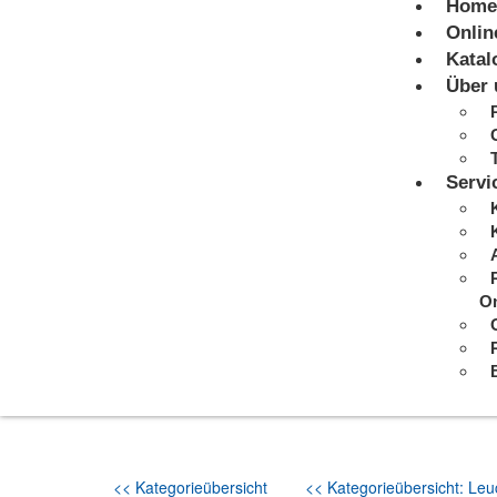
Home
Onlin
Katal
Über 
Servi
On
<< Kategorieübersicht
<< Kategorieübersicht: Leuc