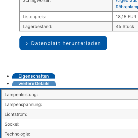
Schlagwörter:
Allgebrau
Röhrenlam
Listenpreis:
18,15 EUR 
Lagerbestand:
45 Stück
Datenblatt herunterladen
Eigenschaften
weitere Details
Lampenleistung:
Lampenspannung:
Lichtstrom:
Sockel:
Technologie: