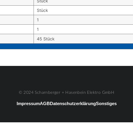
Stück
Stück
1
1
45 Stück
© 2024 Scharnberger + Hasenbein Elektro GmbH
Impressum
AGB
Datenschutzerklärung
Sonstiges
#3
Listenelement