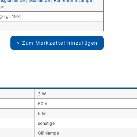
chsglühlampe
|
Glühlampe
|
Röhrenform Lampe
|
pe
(zzgl. 19%)
Zum Merkzettel hinzufügen
3 W
60 V
6 lm
sonstige
Glühlampe