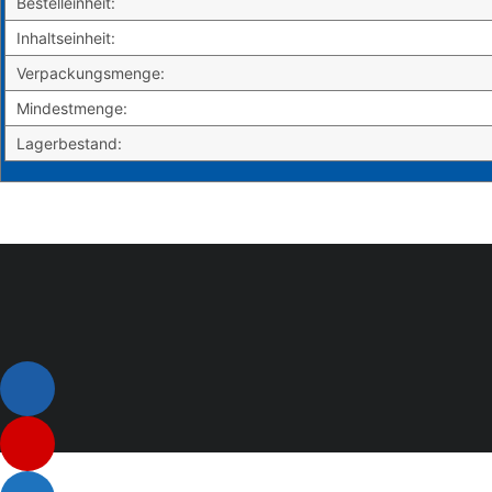
Bestelleinheit:
Inhaltseinheit:
Verpackungsmenge:
Mindestmenge:
Lagerbestand:
Listenelement #1
Listenelement #2
Listenelement 