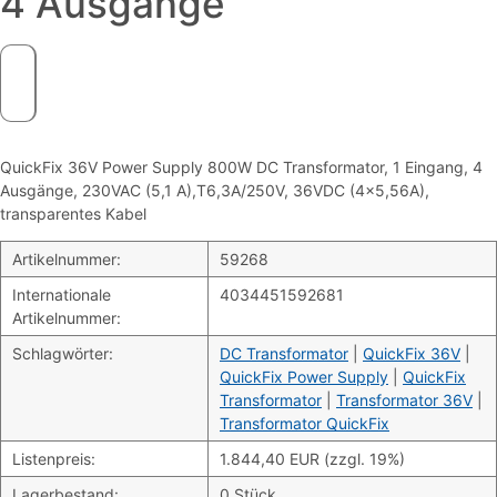
4 Ausgänge
QuickFix 36V Power Supply 800W DC Transformator, 1 Eingang, 4
Ausgänge, 230VAC (5,1 A),T6,3A/250V, 36VDC (4×5,56A),
transparentes Kabel
Artikelnummer:
59268
Internationale
4034451592681
Artikelnummer:
Schlagwörter:
DC Transformator
|
QuickFix 36V
|
QuickFix Power Supply
|
QuickFix
Transformator
|
Transformator 36V
|
Transformator QuickFix
Listenpreis:
1.844,40 EUR (zzgl. 19%)
Lagerbestand:
0 Stück