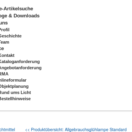
e-Artikelsuche
oge & Downloads
uns
Profil
Geschichte
Team
ce
Kontakt
Kataloganforderung
Angebotanforderung
RMA
lineformular
Objektplanung
Rund ums Licht
Bestellhinweise
htmittel
<< Produktübersicht: Allgebrauchsglühlampe Standard