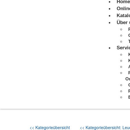
Home
Onlin
Katal
Über 
Servi
On
<< Kategorieübersicht
<< Kategorieübersicht: Leuc