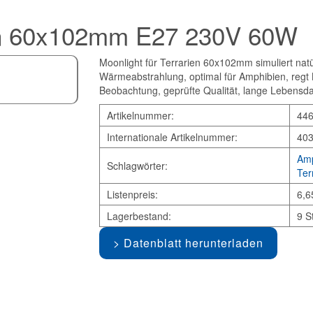
ien 60x102mm E27 230V 60W
Moonlight für Terrarien 60x102mm simuliert natür
Wärmeabstrahlung, optimal für Amphibien, regt B
Beobachtung, geprüfte Qualität, lange Lebensd
Artikelnummer:
44
Internationale Artikelnummer:
40
Amp
Schlagwörter:
Ter
Listenpreis:
6,6
Lagerbestand:
9 S
Datenblatt herunterladen