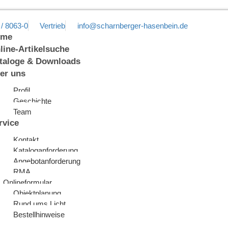
 / 8063-0
Vertrieb
info@scharnberger-hasenbein.de
ome
line-Artikelsuche
taloge & Downloads
er uns
Profil
Geschichte
Team
rvice
Kontakt
Kataloganforderung
Angebotanforderung
RMA
Onlineformular
Objektplanung
Rund ums Licht
Bestellhinweise