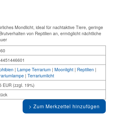
liches Mondlicht, ideal für nachtaktive Tiere, geringe
rutverhalten von Reptilien an, ermöglicht nächtliche
auer
660
34451446601
hibien
|
Lampe Terrarium
|
Moonlight
|
Reptilien
|
rariumlampe
|
Terrariumlicht
5 EUR (zzgl. 19%)
tück
Zum Merkzettel hinzufügen