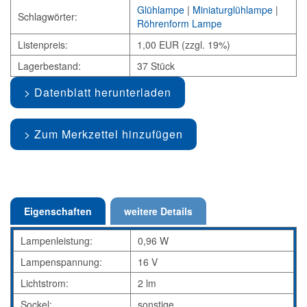
Glühlampe
|
Miniaturglühlampe
|
Schlagwörter:
Röhrenform Lampe
Listenpreis:
1,00 EUR (zzgl. 19%)
Lagerbestand:
37 Stück
Datenblatt herunterladen
Zum Merkzettel hinzufügen
Eigenschaften
weitere Details
Lampenleistung:
0,96 W
Lampenspannung:
16 V
Lichtstrom:
2 lm
Sockel:
sonstige