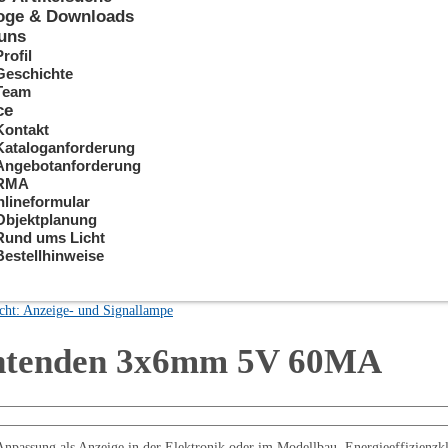
oge & Downloads
uns
Profil
Geschichte
Team
ce
Kontakt
Kataloganforderung
Angebotanforderung
RMA
lineformular
Objektplanung
Rund ums Licht
Bestellhinweise
cht: Anzeige- und Signallampe
ahtenden 3x6mm 5V 60MA
ssung als Anzeige in der Elektronik oder im Modellbau. Energieeffizienzkla