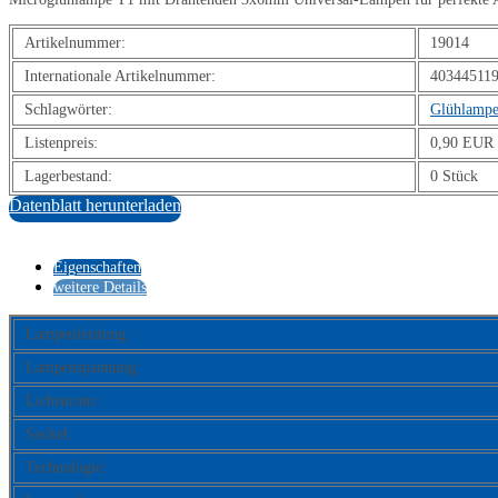
Artikelnummer:
19014
Internationale Artikelnummer:
40344511
Schlagwörter:
Glühlamp
Listenpreis:
0,90 EUR 
Lagerbestand:
0 Stück
Datenblatt herunterladen
Eigenschaften
weitere Details
Lampenleistung:
Lampenspannung:
Lichtstrom:
Sockel:
Technologie: