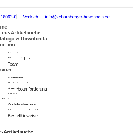
 / 8063-0
Vertrieb
info@scharnberger-hasenbein.de
ome
line-Artikelsuche
taloge & Downloads
er uns
Profil
Geschichte
Team
rvice
Kontakt
Kataloganforderung
Angebotanforderung
RMA
Onlineformular
Objektplanung
Rund ums Licht
Bestellhinweise
e-Artikelsuche