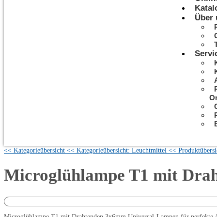
Katal
Über 
Servi
On
<< Kategorieübersicht
<< Kategorieübersicht: Leuchtmittel
<< Produktübersi
Microglühlampe T1 mit Dr
Microglühlampe T1 mit Drahtenden 3x6mm Universal-Lampen für perfekte Anpa