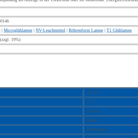
90146
e
|
Microglühlampe
|
NV-Leuchtmittel
|
Röhrenform Lampe
|
T1 Glühlampe
(zzgl. 19%)
0,3 W
5 V
0,6 lm
Kabel
Glühlampe