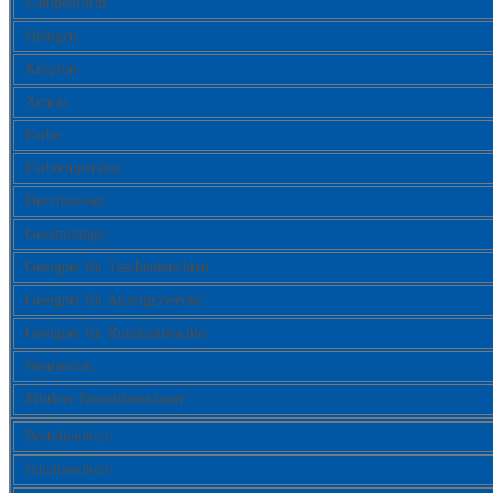
Lampenform:
Halogen:
Krypton:
Xenon:
Farbe:
Farbtemperatur:
Durchmesser:
Gesamtlänge:
Geeignet für Taschenleuchten:
Geeignet für Anzeigezwecke:
Geeignet für Rundumleuchte:
Nennstrom:
Mittlere Nennlebensdauer:
Bestelleinheit:
Inhaltseinheit: