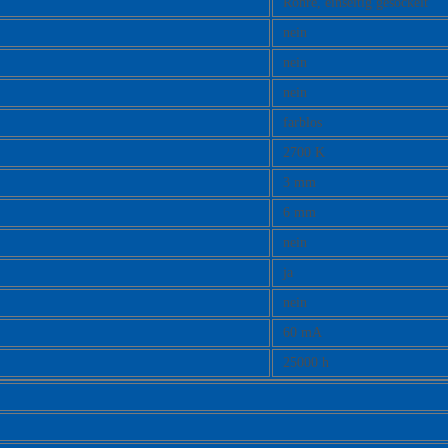
Röhre, einseitig gesockelt
nein
nein
nein
farblos
2700 K
3 mm
6 mm
nein
ja
nein
60 mA
25000 h