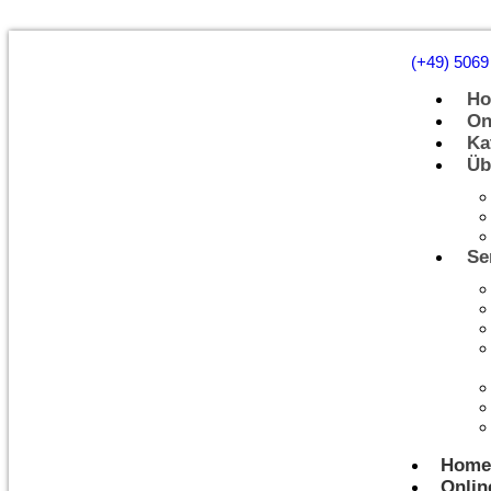
(+49) 5069
H
On
Ka
Üb
Se
Home
Onlin