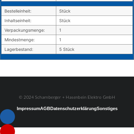
Bestelleinheit:
Stück
Inhaltseinheit:
Stück
Verpackungsmenge:
1
Mindestmenge:
1
Lagerbestand:
5 Stück
© 2024 Scharnberger + Hasenbein Elektro GmbH
Impressum
AGB
Datenschutzerklärung
Sonstiges
Listenelement #1
Listenelement #2
Listenelement #3