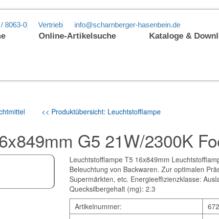
 / 8063-0
Vertrieb
info@scharnberger-hasenbein.de
e
Online-Artikelsuche
Kataloge & Down
htmittel
<< Produktübersicht: Leuchtstofflampe
 16x849mm G5 21W/2300K Fo
Leuchtstofflampe T5 16x849mm Leuchtstofflampe,
Beleuchtung von Backwaren. Zur optimalen Präs
Supermärkten, etc. Energieeffizienzklasse: Ausla
Quecksilbergehalt (mg): 2.3
Artikelnummer:
67