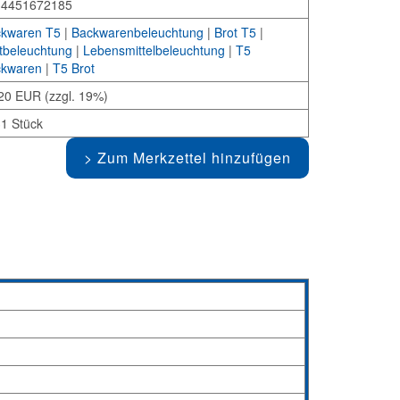
34451672185
kwaren T5
|
Backwarenbeleuchtung
|
Brot T5
|
tbeleuchtung
|
Lebensmittelbeleuchtung
|
T5
kwaren
|
T5 Brot
20 EUR (zzgl. 19%)
1 Stück
Zum Merkzettel hinzufügen