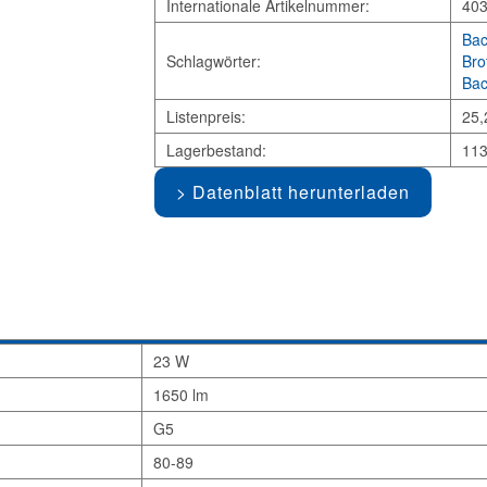
Internationale Artikelnummer:
40
Bac
Schlagwörter:
Bro
Bac
Listenpreis:
25,
Lagerbestand:
113
Datenblatt herunterladen
23 W
1650 lm
G5
80-89