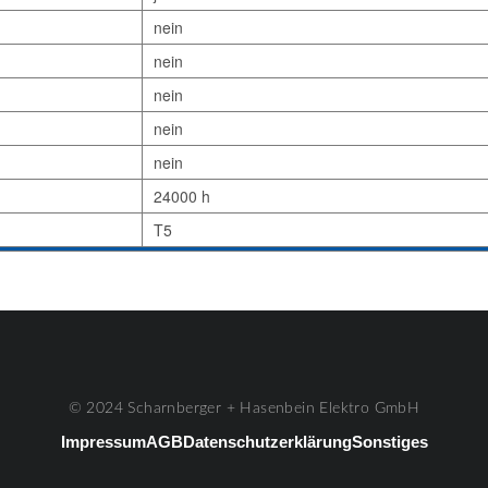
nein
nein
nein
nein
nein
24000 h
T5
© 2024 Scharnberger + Hasenbein Elektro GmbH
Impressum
AGB
Datenschutzerklärung
Sonstiges