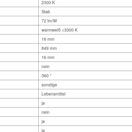
2300 K
Stab
72 lm/W
warmweiß <3300 K
16 mm
849 mm
16 mm
nein
360 °
sonstige
Lebensmittel
ja
nein
ja
ja