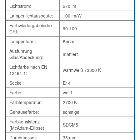
Lichtstrom:
270 lm
Lampenlichtausbeute:
100 lm/W
Farbwiedergabeindex
90-100
CRI:
Lampenform:
Kerze
Ausführung
mattiert
Glas/Abdeckung:
Lichtfarbe nach EN
warmweiß <3300 K
12464-1:
Sockel:
E14
Farbe:
weiß
Farbtemperatur:
2700 K
Gehäusefarbe:
sonstige
Farbkonsistenz
SDCM5
(McAdam-Ellipse):
Durchmesser:
35 mm