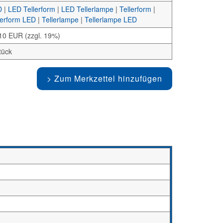
D
|
LED Tellerform
|
LED Tellerlampe
|
Tellerform
|
lerform LED
|
Tellerlampe
|
Tellerlampe LED
10 EUR (zzgl. 19%)
tück
Zum Merkzettel hinzufügen