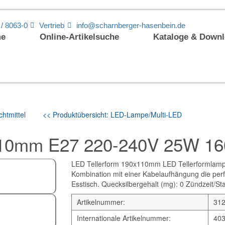
 / 8063-0
Vertrieb
info@scharnberger-hasenbein.de
e
Online-Artikelsuche
Kataloge & Down
htmittel
<< Produktübersicht: LED-Lampe/Multi-LED
110mm E27 220-240V 25W 1
LED Tellerform 190x110mm LED Tellerformlampe.
Kombination mit einer Kabelaufhängung die perf
Esstisch. Quecksilbergehalt (mg): 0 Zündzeit/Star
Artikelnummer:
31
Internationale Artikelnummer:
40