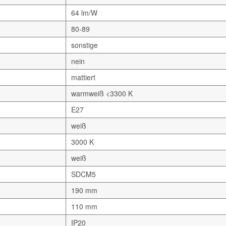
64 lm/W
80-89
sonstige
nein
mattiert
warmweiß <3300 K
E27
weiß
3000 K
weiß
SDCM5
190 mm
110 mm
IP20