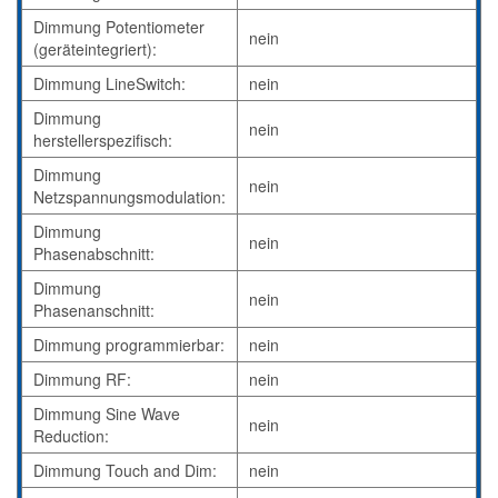
Dimmung Potentiometer
nein
(geräteintegriert):
Dimmung LineSwitch:
nein
Dimmung
nein
herstellerspezifisch:
Dimmung
nein
Netzspannungsmodulation:
Dimmung
nein
Phasenabschnitt:
Dimmung
nein
Phasenanschnitt:
Dimmung programmierbar:
nein
Dimmung RF:
nein
Dimmung Sine Wave
nein
Reduction:
Dimmung Touch and Dim:
nein