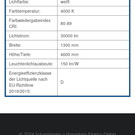
Lichtfarbe:
weiß
Farbtemperatur:
4000 K
Farbwiedergabeindex
80-89
CRI:
Lichtstrom:
30000 lm
Breite:
1300 mm
Höhe/Tiefe:
4600 mm
Leuchtenlichtausbeute:
150 lm/W
Energieeffizienzklasse
der Lichtquelle nach
D
EU-Richtlinie
2019/2015:
© 2024 Scharnberger + Hasenbein Elektro GmbH