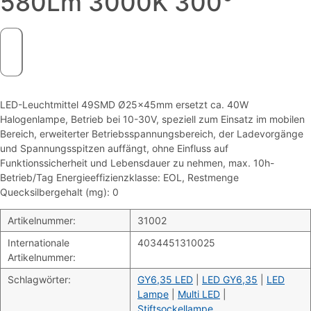
580Lm 3000K 300°
LED-Leuchtmittel 49SMD Ø25x45mm ersetzt ca. 40W
Halogenlampe, Betrieb bei 10-30V, speziell zum Einsatz im mobilen
Bereich, erweiterter Betriebsspannungsbereich, der Ladevorgänge
und Spannungsspitzen auffängt, ohne Einfluss auf
Funktionssicherheit und Lebensdauer zu nehmen, max. 10h-
Betrieb/Tag Energieeffizienzklasse: EOL, Restmenge
Quecksilbergehalt (mg): 0
Artikelnummer:
31002
Internationale
4034451310025
Artikelnummer:
Schlagwörter:
GY6,35 LED
|
LED GY6,35
|
LED
Lampe
|
Multi LED
|
Stiftsockellampe