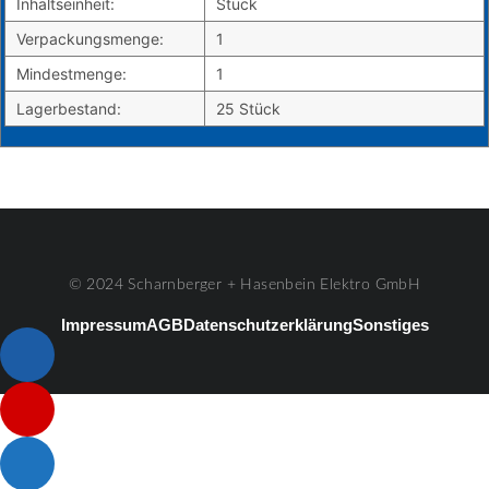
Inhaltseinheit:
Stück
Verpackungsmenge:
1
Mindestmenge:
1
Lagerbestand:
25 Stück
© 2024 Scharnberger + Hasenbein Elektro GmbH
Impressum
AGB
Datenschutzerklärung
Sonstiges
Listenelement #1
Listenelement #2
Listenelement #3
Listenelement