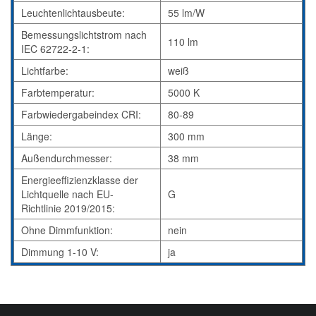
Leuchtenlichtausbeute:
55 lm/W
Bemessungslichtstrom nach
110 lm
IEC 62722-2-1:
Lichtfarbe:
weiß
Farbtemperatur:
5000 K
Farbwiedergabeindex CRI:
80-89
Länge:
300 mm
Außendurchmesser:
38 mm
Energieeffizienzklasse der
Lichtquelle nach EU-
G
Richtlinie 2019/2015:
Ohne Dimmfunktion:
nein
Dimmung 1-10 V:
ja