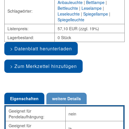
Anbauleuchte
|
Bettlampe
|
Bettleuchte
|
Leselampe
|
Schlagwörter:
Leseleuchte
|
Spiegellampe
|
Spiegelleuchte
Listenpreis:
57,10 EUR (zzgl. 19%)
Lagerbestand:
0 Stück
Datenblatt herunterladen
Zum Merkzettel hinzufügen
Eigenschaften
weitere Details
Geeignet für
nein
Pendelaufhängung:
Geeignet für
ja