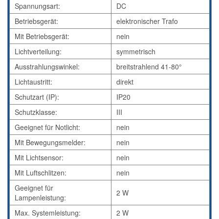
Spannungsart:
DC
Betriebsgerät:
elektronischer Trafo
Mit Betriebsgerät:
nein
Lichtverteilung:
symmetrisch
Ausstrahlungswinkel:
breitstrahlend 41-80°
Lichtaustritt:
direkt
Schutzart (IP):
IP20
Schutzklasse:
III
Geeignet für Notlicht:
nein
Mit Bewegungsmelder:
nein
Mit Lichtsensor:
nein
Mit Luftschlitzen:
nein
Geeignet für
2 W
Lampenleistung:
Max. Systemleistung:
2 W