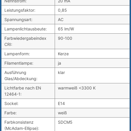
Nennstrom:
20 mA
Leistungsfaktor:
0,85
Spannungsart:
AC
Lampenlichtausbeute:
65 lm/W
Farbwiedergabeindex
90-100
CRI:
Lampenform:
Kerze
Filamentlampe:
ja
Ausführung
klar
Glas/Abdeckung:
Lichtfarbe nach EN
warmweiß <3300 K
12464-1:
Sockel:
E14
Farbe:
weiß
Farbkonsistenz
SDCM5
(McAdam-Ellipse):