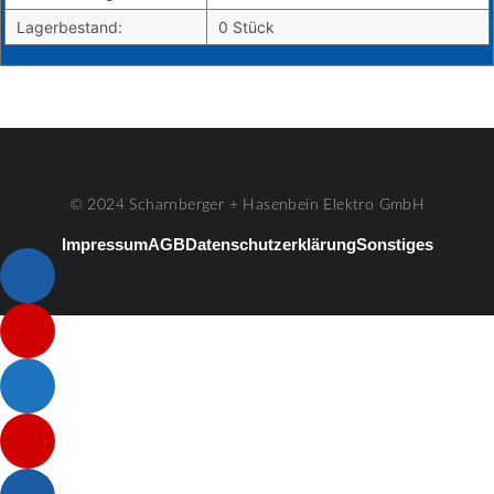
Lagerbestand:
0 Stück
© 2024 Scharnberger + Hasenbein Elektro GmbH
Impressum
AGB
Datenschutzerklärung
Sonstiges
Listenelement #1
Listenelement #2
Listenelement #3
Listenelement