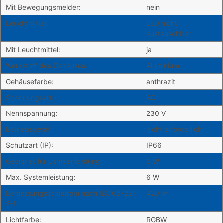
Mit Bewegungsmelder:
nein
Leuchtmittel:
LED nicht
austauschbar
Mit Leuchtmittel:
ja
Werkstoff des Gehäuses:
Aluminium
Gehäusefarbe:
anthrazit
Spannungsart:
AC
Nennspannung:
230 V
Betriebsgerät:
nicht erforderlich
Schutzart (IP):
IP66
Geeignet für Lampenleistung:
6 W
Max. Systemleistung:
6 W
Bemessungslichtstrom nach IEC 62722-
420 lm
2-1:
Lichtfarbe:
RGBW