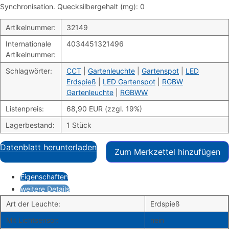
Synchronisation. Quecksilbergehalt (mg): 0
Artikelnummer:
32149
Internationale
4034451321496
Artikelnummer:
Schlagwörter:
CCT
|
Gartenleuchte
|
Gartenspot
|
LED
Erdspieß
|
LED Gartenspot
|
RGBW
Gartenleuchte
|
RGBWW
Listenpreis:
68,90 EUR (zzgl. 19%)
Lagerbestand:
1 Stück
Datenblatt herunterladen
Zum Merkzettel hinzufügen
Eigenschaften
weitere Details
Art der Leuchte:
Erdspieß
Mit Lichtsensor:
nein