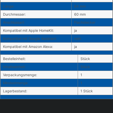
Länge:
84 mm
Durchmesser:
60 mm
Anschlussart:
Flachstecker
Kompatibel mit Apple HomeKit:
ja
Kompatibel mit Google Assistant:
nein
Kompatibel mit Amazon Alexa:
ja
Bestelleinheit:
Stück
Inhaltseinheit:
Stück
Verpackungsmenge:
1
Mindestmenge:
1
Lagerbestand:
1 Stück