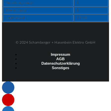
Verpackungsmenge:
1
Mindestmenge:
1
Lagerbestand:
1 Stück
© 2024 Scharnberger + Hasenbein Elektro GmbH
Impressum
AGB
Datenschutzerklärung
Sonstiges
Listenelement #1
Listenelement #2
Listenelement #3
Listenelement