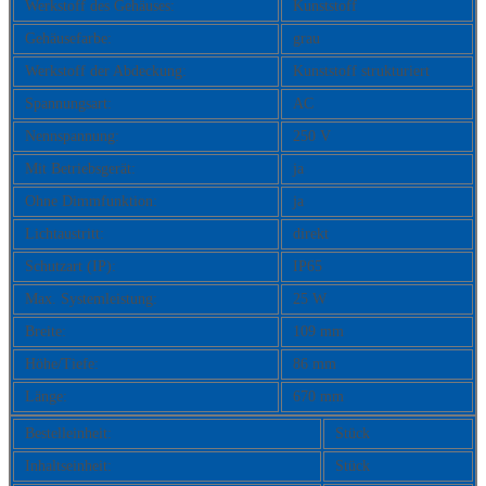
Werkstoff des Gehäuses:
Kunststoff
Gehäusefarbe:
grau
Werkstoff der Abdeckung:
Kunststoff strukturiert
Spannungsart:
AC
Nennspannung:
250 V
Mit Betriebsgerät:
ja
Ohne Dimmfunktion:
ja
Lichtaustritt:
direkt
Schutzart (IP):
IP65
Max. Systemleistung:
25 W
Breite:
109 mm
Höhe/Tiefe:
86 mm
Länge:
670 mm
Bestelleinheit:
Stück
Inhaltseinheit:
Stück