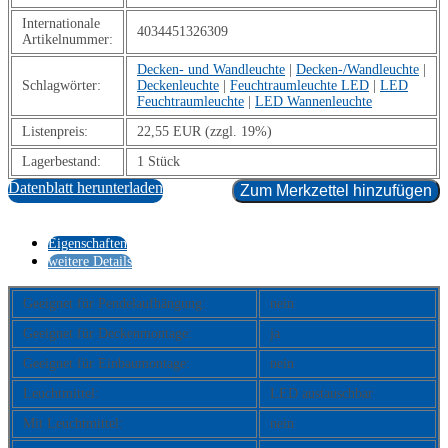
Internationale
4034451326309
Artikelnummer:
Decken- und Wandleuchte
|
Decken-/Wandleuchte
|
Schlagwörter:
Deckenleuchte
|
Feuchtraumleuchte LED
|
LED
Feuchtraumleuchte
|
LED Wannenleuchte
Listenpreis:
22,55 EUR (zzgl. 19%)
Lagerbestand:
1 Stück
Datenblatt herunterladen
Zum Merkzettel hinzufügen
Eigenschaften
weitere Details
Geeignet für Pendelaufhängung:
nein
Geeignet für Deckenmontage:
ja
Geeignet für Einbaumontage:
nein
Leuchtmittel:
LED austauschbar
Mit Leuchtmittel:
nein