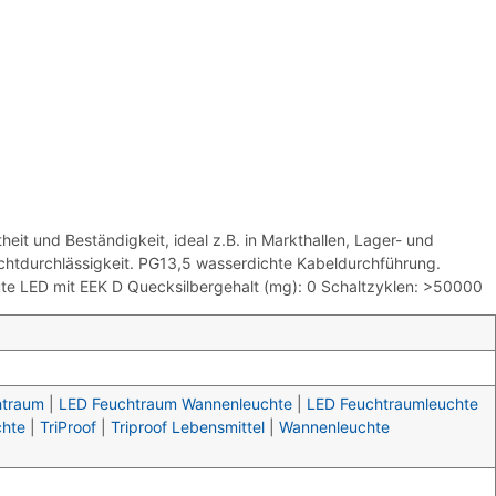
 und Beständigkeit, ideal z.B. in Markthallen, Lager- und
chtdurchlässigkeit. PG13,5 wasserdichte Kabeldurchführung.
aute LED mit EEK D Quecksilbergehalt (mg): 0 Schaltzyklen: >50000
htraum
|
LED Feuchtraum Wannenleuchte
|
LED Feuchtraumleuchte
chte
|
TriProof
|
Triproof Lebensmittel
|
Wannenleuchte