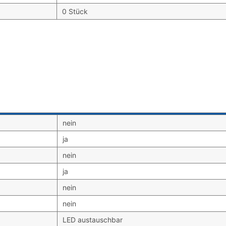
0 Stück
nein
ja
nein
ja
nein
nein
LED austauschbar