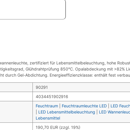
euchte, zertifiziert für Lebensmittelbeleuchtung, hohe Robustheit
estigkeitsgrad, Glühdrahtprüfung 850°C. Opalabdeckung mit >82% Li
cht durch Gel-Abdichtung. Energieeffizienzklasse: enthält fest verb
90291
4034451902916
Feuchtraum
|
Feuchtraumleuchte LED
|
LED Feuc
|
LED Lebensmittelbeleuchtung
|
LED Wannenleu
Lebensmittel
190,70 EUR (zzgl. 19%)