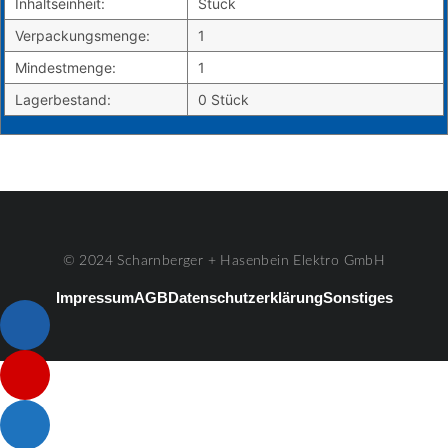
Inhaltseinheit:
Stück
Verpackungsmenge:
1
Mindestmenge:
1
Lagerbestand:
0 Stück
© 2024 Scharnberger + Hasenbein Elektro GmbH
Impressum
AGB
Datenschutzerklärung
Sonstiges
Listenelement #1
Listenelement #2
Listenelement #3
Listenelement