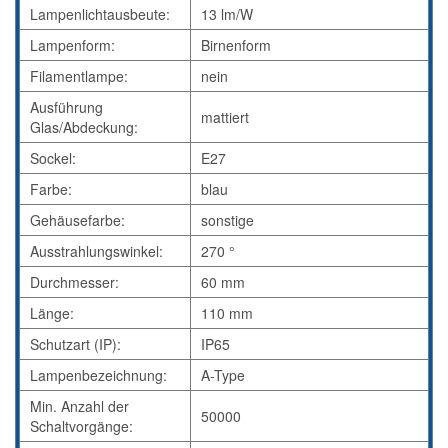
Lampenlichtausbeute:
13 lm/W
Lampenform:
Birnenform
Filamentlampe:
nein
Ausführung
mattiert
Glas/Abdeckung:
Sockel:
E27
Farbe:
blau
Gehäusefarbe:
sonstige
Ausstrahlungswinkel:
270 °
Durchmesser:
60 mm
Länge:
110 mm
Schutzart (IP):
IP65
Lampenbezeichnung:
A-Type
Min. Anzahl der
50000
Schaltvorgänge: