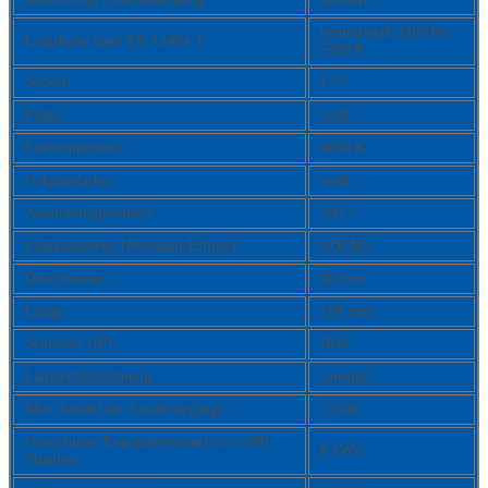
neutralweiß 3300 bis
Lichtfarbe nach EN 12464-1:
5300 K
Sockel:
E27
Farbe:
weiß
Farbtemperatur:
4000 K
Gehäusefarbe:
weiß
Ausstrahlungswinkel:
200 °
Farbkonsistenz (McAdam-Ellipse):
SDCM5
Durchmesser:
60 mm
Länge:
108 mm
Schutzart (IP):
IP40
Lampenbezeichnung:
sonstige
Min. Anzahl der Schaltvorgänge:
25000
Gewichteter Energieverbrauch in 1.000
8 kWh
Stunden: