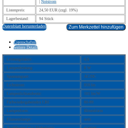
|
Notstrom
Listenpreis:
24,50 EUR (zzgl. 19%)
Lagerbestand:
94 Stück
Datenblatt herunterladen
Zum Merkzettel hinzufügen
Eigenschaften
weitere Details
Leistungsfaktor:
0,6
Lampenleistung:
8 W
Spannungsart:
AC/DC
Lichtstrom:
810 lm
Lampenlichtausbeute:
101 lm/W
Farbwiedergabeindex CRI:
80-89
Lampenform:
Birnenform
Filamentlampe:
nein
Ausführung Glas/Abdeckung:
mattiert