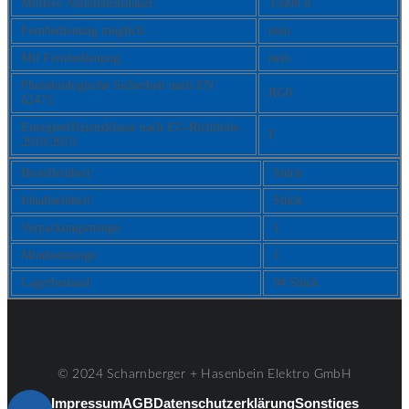
Mittlere Nennlebensdauer:
35000 h
Fernbedienung möglich:
nein
Mit Fernbedienung:
nein
Photobiologische Sicherheit nach EN
RG0
62471:
Energieeffizienzklasse nach EU-Richtlinie
F
2019/2015:
Bestelleinheit:
Stück
Inhaltseinheit:
Stück
Verpackungsmenge:
1
Mindestmenge:
1
Lagerbestand:
94 Stück
© 2024 Scharnberger + Hasenbein Elektro GmbH
Impressum
AGB
Datenschutzerklärung
Sonstiges