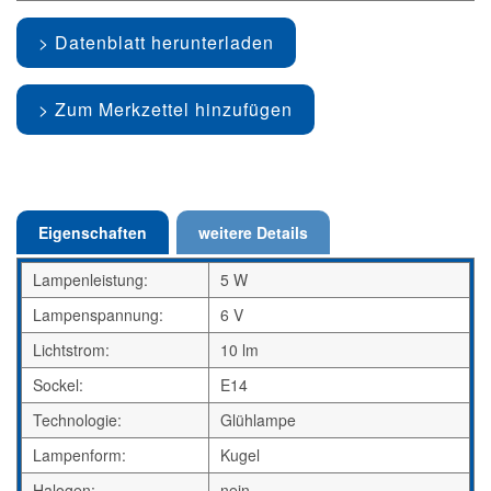
Datenblatt herunterladen
Zum Merkzettel hinzufügen
Eigenschaften
weitere Details
Lampenleistung:
5 W
Lampenspannung:
6 V
Lichtstrom:
10 lm
Sockel:
E14
Technologie:
Glühlampe
Lampenform:
Kugel
Halogen:
nein