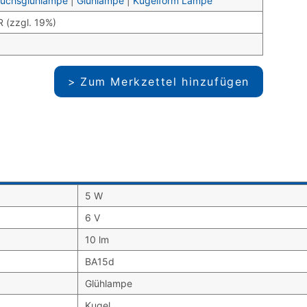
auchsglühlampe
|
Glühlampe
|
Kugelform Lampe
R (zzgl. 19%)
Zum Merkzettel hinzufügen
5 W
6 V
10 lm
BA15d
Glühlampe
Kugel