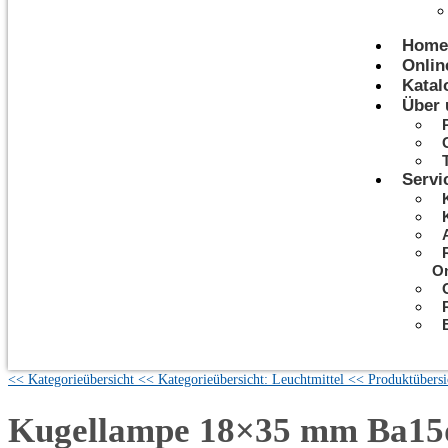
Home
Onlin
Katal
Über 
Servi
On
<< Kategorieübersicht
<< Kategorieübersicht: Leuchtmittel
<< Produktübersi
Kugellampe 18×35 mm Ba15