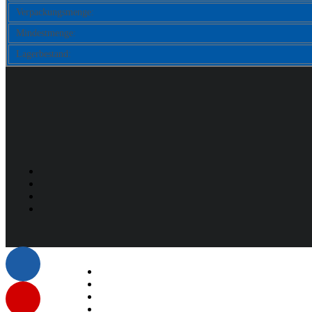
Verpackungsmenge:
Mindestmenge:
Lagerbestand:
Listenelement #1
Listenelement #2
Listenelement #3
Listenelement