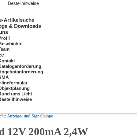
Bestellhinweise
e-Artikelsuche
oge & Downloads
uns
Profil
Geschichte
Team
ce
Kontakt
Kataloganforderung
Angebotanforderung
RMA
lineformular
Objektplanung
Rund ums Licht
Bestellhinweise
cht: Anzeige- und Signallampe
d 12V 200mA 2,4W