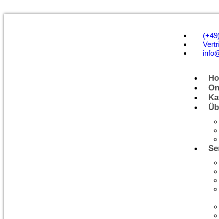
(+49
Vertr
info
H
On
Ka
Üb
Se