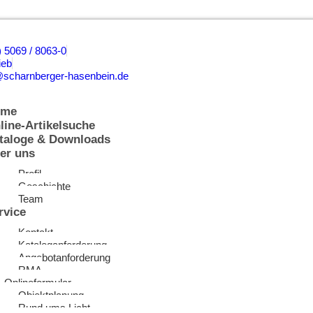
) 5069 / 8063-0
ieb
@scharnberger-hasenbein.de
ome
line-Artikelsuche
taloge & Downloads
er uns
Profil
Geschichte
Team
rvice
Kontakt
Kataloganforderung
Angebotanforderung
RMA
Onlineformular
Objektplanung
Rund ums Licht