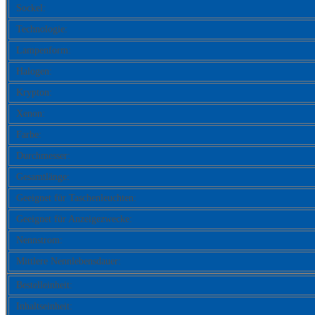
Sockel:
Technologie:
Lampenform:
Halogen:
Krypton:
Xenon:
Farbe:
Durchmesser:
Gesamtlänge:
Geeignet für Taschenleuchten:
Geeignet für Anzeigezwecke:
Nennstrom:
Mittlere Nennlebensdauer:
Bestelleinheit:
Inhaltseinheit: