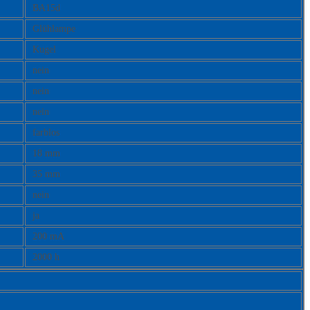
BA15d
Glühlampe
Kugel
nein
nein
nein
farblos
18 mm
35 mm
nein
ja
200 mA
2000 h