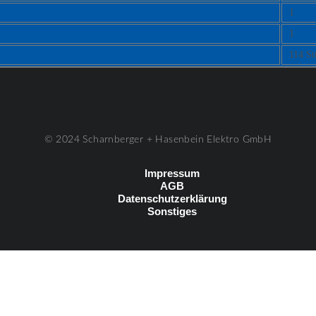
1
1
114 St
© 2024 Scharnberger + Hasenbein Elektro GmbH
Impressum
AGB
Datenschutzerklärung
Sonstiges