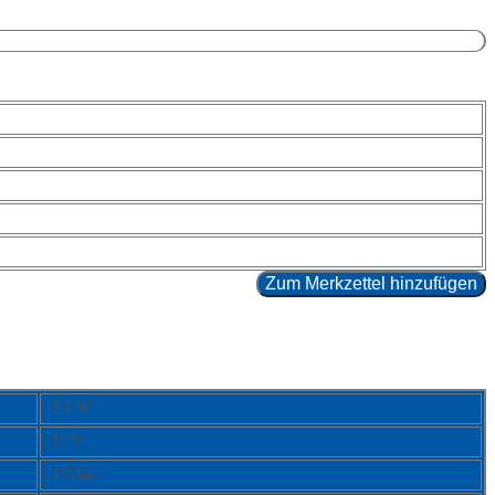
Zum Merkzettel hinzufügen
2,4 W
12 V
4,8 lm