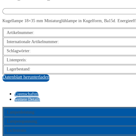
Kugellampe 18×35 mm Miniaturglühlampe in Kugelform, Ba15d. Energieeffizi
Artikelnummer:
Internationale Artikelnummer:
Schlagwörter:
Listenpreis:
Lagerbestand:
Datenblatt herunterladen
Eigenschaften
weitere Details
Lampenleistung:
Lampenspannung:
Lichtstrom: