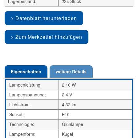
Lagerbestand:
224 Stück
Datenblatt herunterladen
Zum Merkzettel hinzufügen
Eigenschaften
weitere Details
Lampenleistung:
2,16 W
Lampenspannung:
2,4 V
Lichtstrom:
4,32 lm
Sockel:
E10
Technologie:
Glühlampe
Lampenform:
Kugel