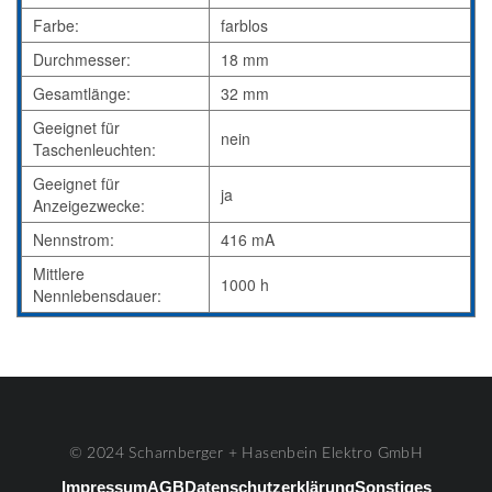
Farbe:
farblos
Durchmesser:
18 mm
Gesamtlänge:
32 mm
Geeignet für
nein
Taschenleuchten:
Geeignet für
ja
Anzeigezwecke:
Nennstrom:
416 mA
Mittlere
1000 h
Nennlebensdauer:
© 2024 Scharnberger + Hasenbein Elektro GmbH
Impressum
AGB
Datenschutzerklärung
Sonstiges