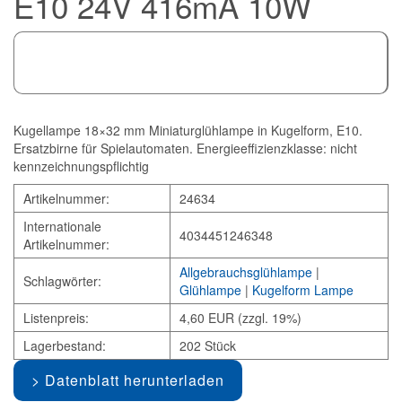
E10 24V 416mA 10W
Kugellampe 18×32 mm Miniaturglühlampe in Kugelform, E10.
Ersatzbirne für Spielautomaten. Energieeffizienzklasse: nicht
kennzeichnungspflichtig
Artikelnummer:
24634
Internationale
4034451246348
Artikelnummer:
Allgebrauchsglühlampe
|
Schlagwörter:
Glühlampe
|
Kugelform Lampe
Listenpreis:
4,60 EUR (zzgl. 19%)
Lagerbestand:
202 Stück
Datenblatt herunterladen