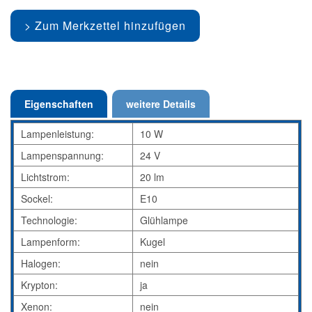
Zum Merkzettel hinzufügen
Eigenschaften
weitere Details
Lampenleistung:
10 W
Lampenspannung:
24 V
Lichtstrom:
20 lm
Sockel:
E10
Technologie:
Glühlampe
Lampenform:
Kugel
Halogen:
nein
Krypton:
ja
Xenon:
nein