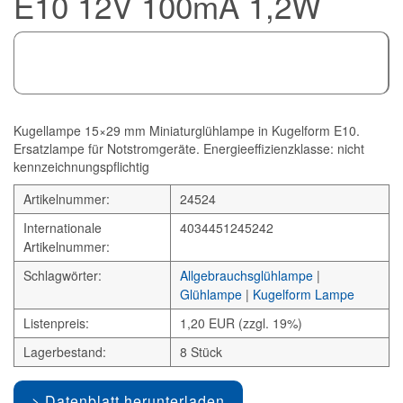
E10 12V 100mA 1,2W
Kugellampe 15×29 mm Miniaturglühlampe in Kugelform E10.
Ersatzlampe für Notstromgeräte. Energieeffizienzklasse: nicht
kennzeichnungspflichtig
Artikelnummer:
24524
Internationale
4034451245242
Artikelnummer:
Schlagwörter:
Allgebrauchsglühlampe
|
Glühlampe
|
Kugelform Lampe
Listenpreis:
1,20 EUR (zzgl. 19%)
Lagerbestand:
8 Stück
Datenblatt herunterladen