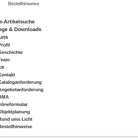
Bestellhinweise
e-Artikelsuche
oge & Downloads
uns
Profil
Geschichte
Team
ce
Kontakt
Kataloganforderung
Angebotanforderung
RMA
lineformular
Objektplanung
Rund ums Licht
Bestellhinweise