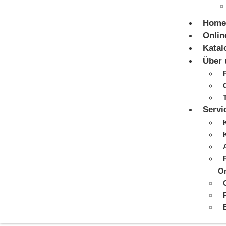
Home
Onlin
Katal
Über 
Servi
On