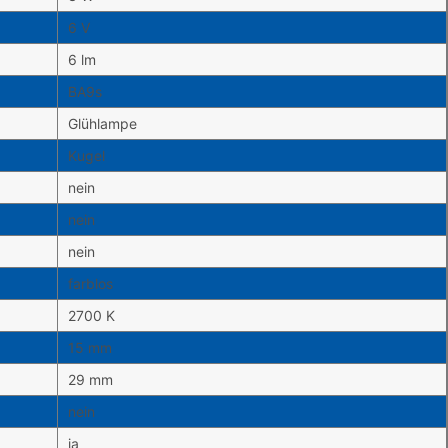
6 V
6 lm
BA9s
Glühlampe
Kugel
nein
nein
nein
farblos
2700 K
15 mm
29 mm
nein
ja