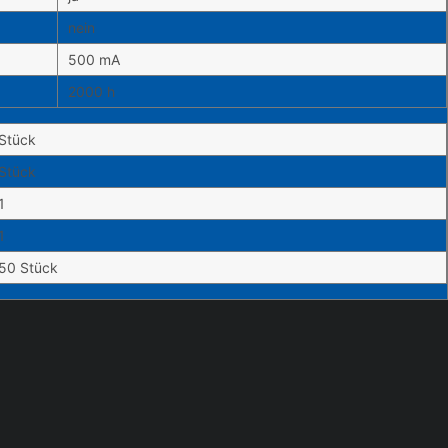
nein
500 mA
2000 h
Stück
Stück
1
1
50 Stück