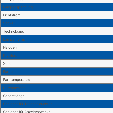
Lampenspannung:
Lichtstrom:
Sockel:
Technologie:
Lampenform:
Halogen:
Krypton:
Xenon:
Farbe:
Farbtemperatur:
Durchmesser:
Gesamtlänge:
Geeignet für Taschenleuchten:
Geeignet für Anzeigezwecke: