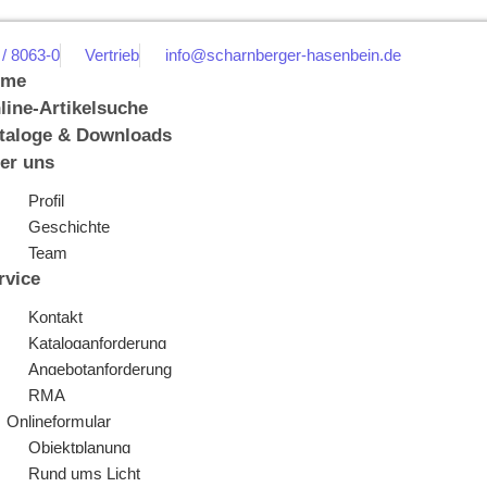
 / 8063-0
Vertrieb
info@scharnberger-hasenbein.de
ome
line-Artikelsuche
taloge & Downloads
er uns
Profil
Geschichte
Team
rvice
Kontakt
Kataloganforderung
Angebotanforderung
RMA
Onlineformular
Objektplanung
Rund ums Licht