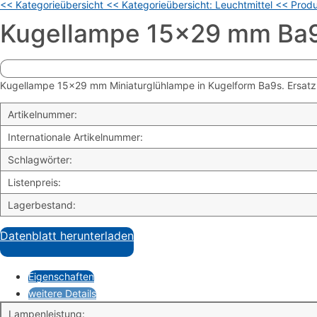
<< Kategorieübersicht
<< Kategorieübersicht: Leuchtmittel
<< Produ
Kugellampe 15×29 mm Ba
Kugellampe 15×29 mm Miniaturglühlampe in Kugelform Ba9s. Ersatzla
Artikelnummer:
Internationale Artikelnummer:
Schlagwörter:
Listenpreis:
Lagerbestand:
Datenblatt herunterladen
Eigenschaften
weitere Details
Lampenleistung: