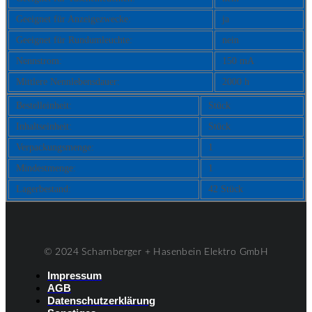
Geeignet für Anzeigezwecke:
ja
Geeignet für Rundumleuchte:
nein
Nennstrom:
150 mA
Mittlere Nennlebensdauer:
2000 h
Bestelleinheit:
Stück
Inhaltseinheit:
Stück
Verpackungsmenge:
1
Mindestmenge:
1
Lagerbestand:
42 Stück
© 2024 Scharnberger + Hasenbein Elektro GmbH
Impressum
AGB
Datenschutzerklärung