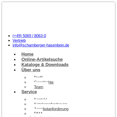
(+49) 5069 / 8063-0
Vertrieb
info@scharnberger-hasenbein.de
Home
Online-Artikelsuche
Kataloge & Downloads
Über uns
Profil
Geschichte
Team
Service
Kontakt
Kataloganforderung
Angebotanforderung
RMA