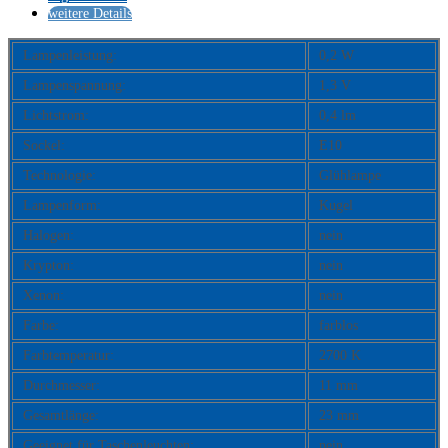
weitere Details
Lampenleistung:
0,2 W
Lampenspannung:
1,3 V
Lichtstrom:
0,4 lm
Sockel:
E10
Technologie:
Glühlampe
Lampenform:
Kugel
Halogen:
nein
Krypton:
nein
Xenon:
nein
Farbe:
farblos
Farbtemperatur:
2700 K
Durchmesser:
11 mm
Gesamtlänge:
23 mm
Geeignet für Taschenleuchten:
nein