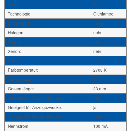
Sockel:
E10
Technologie:
Glühlampe
Lampenform:
Kugel
Halogen:
nein
Krypton:
nein
Xenon:
nein
Farbe:
farblos
Farbtemperatur:
2700 K
Durchmesser:
11 mm
Gesamtlänge:
23 mm
Geeignet für Taschenleuchten:
nein
Geeignet für Anzeigezwecke:
ja
Geeignet für Rundumleuchte:
nein
Nennstrom:
100 mA