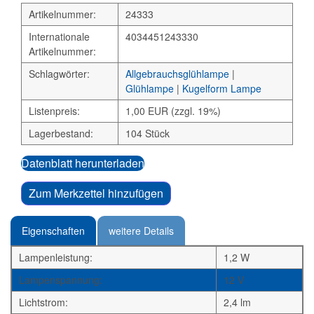
Artikelnummer:
24333
Internationale
4034451243330
Artikelnummer:
Schlagwörter:
Allgebrauchsglühlampe
|
Glühlampe
|
Kugelform Lampe
Listenpreis:
1,00 EUR (zzgl. 19%)
Lagerbestand:
104 Stück
Datenblatt herunterladen
Zum Merkzettel hinzufügen
Eigenschaften
weitere Details
Lampenleistung:
1,2 W
Lampenspannung:
12 V
Lichtstrom:
2,4 lm