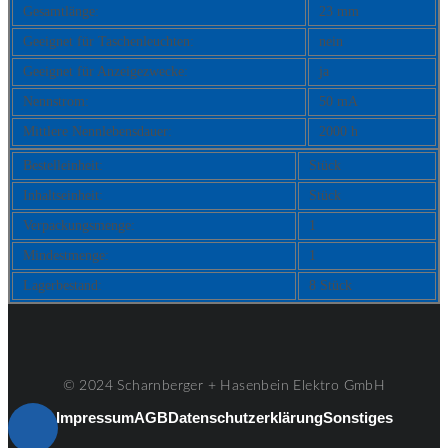
Gesamtlänge:
23 mm
Geeignet für Taschenleuchten:
nein
Geeignet für Anzeigezwecke:
ja
Nennstrom:
50 mA
Mittlere Nennlebensdauer:
2000 h
Bestelleinheit:
Stück
Inhaltseinheit:
Stück
Verpackungsmenge:
1
Mindestmenge:
1
Lagerbestand:
8 Stück
© 2024 Scharnberger + Hasenbein Elektro GmbH
Impressum
AGB
Datenschutzerklärung
Sonstiges