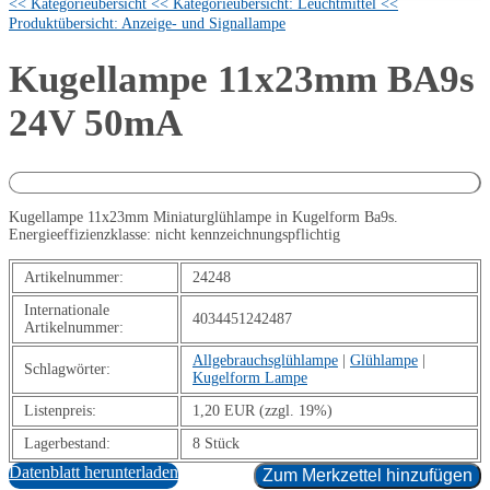
<< Kategorieübersicht
<< Kategorieübersicht: Leuchtmittel
<<
Produktübersicht: Anzeige- und Signallampe
Kugellampe 11x23mm BA9s
24V 50mA
Kugellampe 11x23mm Miniaturglühlampe in Kugelform Ba9s.
Energieeffizienzklasse: nicht kennzeichnungspflichtig
Artikelnummer:
24248
Internationale
4034451242487
Artikelnummer:
Allgebrauchsglühlampe
|
Glühlampe
|
Schlagwörter:
Kugelform Lampe
Listenpreis:
1,20 EUR (zzgl. 19%)
Lagerbestand:
8 Stück
Datenblatt herunterladen
Zum Merkzettel hinzufügen