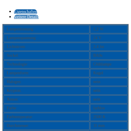
Eigenschaften
weitere Details
Lampenleistung:
1,2 W
Lampenspannung:
24 V
Lichtstrom:
2,4 lm
Sockel:
BA9s
Technologie:
Glühlampe
Lampenform:
Kugel
Halogen:
nein
Krypton:
nein
Xenon:
nein
Farbe:
farblos
Farbtemperatur:
2500 K
Durchmesser:
11 mm