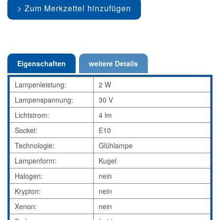
Zum Merkzettel hinzufügen
Eigenschaften
weitere Details
Lampenleistung:
2 W
Lampenspannung:
30 V
Lichtstrom:
4 lm
Sockel:
E10
Technologie:
Glühlampe
Lampenform:
Kugel
Halogen:
nein
Krypton:
nein
Xenon:
nein