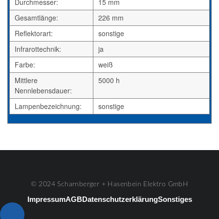
Durchmesser:
15 mm
Gesamtlänge:
226 mm
Reflektorart:
sonstige
Infrarottechnik:
ja
Farbe:
weiß
Mittlere
5000 h
Nennlebensdauer:
Lampenbezeichnung:
sonstige
© 2024 Scharnberger + Hasenbein Elektro GmbH
Impressum
AGB
Datenschutzerklärung
Sonstiges