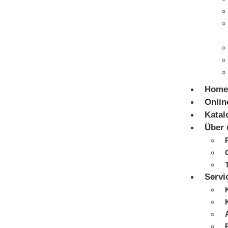
Home
Onlin
Katal
Über 
Servi