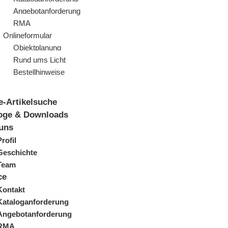
Angebotanforderung
RMA
Onlineformular
Objektplanung
Rund ums Licht
Bestellhinweise
e-Artikelsuche
oge & Downloads
uns
Profil
Geschichte
Team
ce
Kontakt
Kataloganforderung
Angebotanforderung
RMA