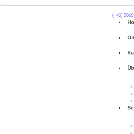
(+49) 5069
H
On
Ka
Üb
Se