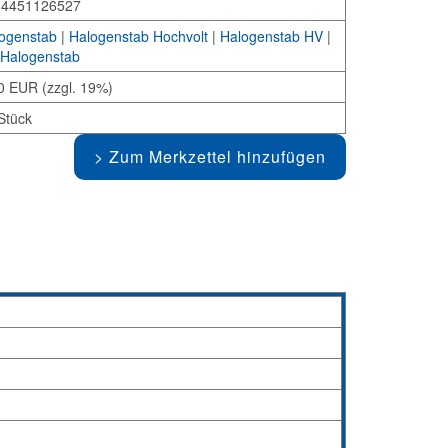
34451126527
ogenstab
|
Halogenstab Hochvolt
|
Halogenstab HV
|
Halogenstab
0 EUR (zzgl. 19%)
Stück
Zum Merkzettel hinzufügen