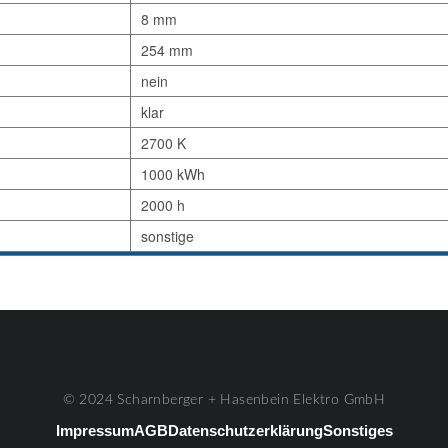
8 mm
254 mm
nein
klar
2700 K
1000 kWh
2000 h
sonstige
© 2024 Scharnberger + Hasenbein Elektro GmbH
Impressum
AGB
Datenschutzerklärung
Sonstiges