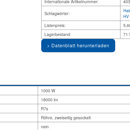
Internationale Artikelnummer:
40
Hal
Schlagwörter:
HV 
Listenpreis:
5,6
Lagerbestand:
71 
Datenblatt herunterladen
1000 W
18000 lm
R7s
Röhre, zweiseitig gesockelt
nein