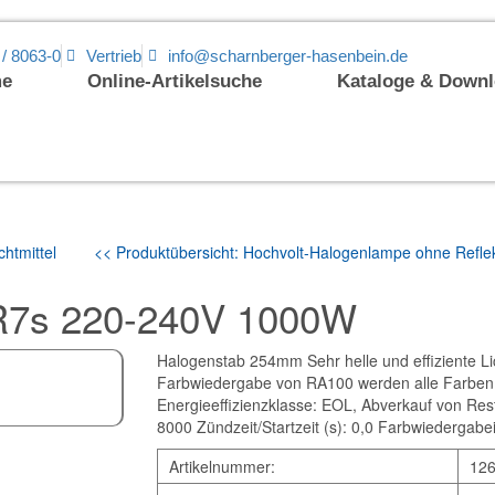
 / 8063-0
Vertrieb
info@scharnberger-hasenbein.de
e
Online-Artikelsuche
Kataloge & Down
htmittel
<< Produktübersicht: Hochvolt-Halogenlampe ohne Refle
R7s 220-240V 1000W
Halogenstab 254mm Sehr helle und effiziente Lic
Farbwiedergabe von RA100 werden alle Farben 
Energieeffizienzklasse: EOL, Abverkauf von Res
8000 Zündzeit/Startzeit (s): 0,0 Farbwiedergabe
Artikelnummer:
12