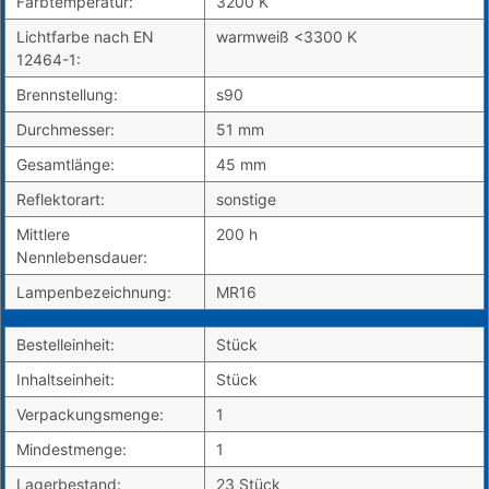
Farbtemperatur:
3200 K
Lichtfarbe nach EN
warmweiß <3300 K
12464-1:
Brennstellung:
s90
Durchmesser:
51 mm
Gesamtlänge:
45 mm
Reflektorart:
sonstige
Mittlere
200 h
Nennlebensdauer:
Lampenbezeichnung:
MR16
Bestelleinheit:
Stück
Inhaltseinheit:
Stück
Verpackungsmenge:
1
Mindestmenge:
1
Lagerbestand:
23 Stück