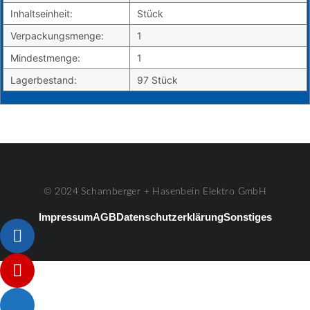
Inhaltseinheit:
Stück
Verpackungsmenge:
1
Mindestmenge:
1
Lagerbestand:
97 Stück
© 2024 Scharnberger + Hasenbein Elektro GmbH
Impressum
AGB
Datenschutzerklärung
Sonstiges
Listenelement #1
Listenelement #2
Listenelement #3
Listenelement