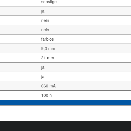
sonstige
ja
nein
nein
farblos
9,3 mm
31 mm
ja
ja
660 mA
100 h