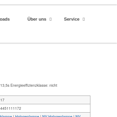
loads
Über uns
Service
5s Energieeffizienzklasse: nicht
117
34451111172
hlampe
|
Halogenlampe
|
NV-Halogenlampe
|
NV-