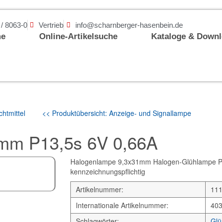
 / 8063-0
Vertrieb
info@scharnberger-hasenbein.de
e
Online-Artikelsuche
Kataloge & Down
htmittel
<< Produktübersicht: Anzeige- und Signallampe
mm P13,5s 6V 0,66A
Halogenlampe 9,3x31mm Halogen-Glühlampe P13,
kennzeichnungspflichtig
Artikelnummer:
11
Internationale Artikelnummer:
40
Schlagwörter:
Glü