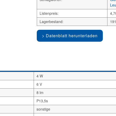
Leu
Listenpreis:
4,7
Lagerbestand:
191
Datenblatt herunterladen
4 W
6 V
8 lm
P13,5s
sonstige