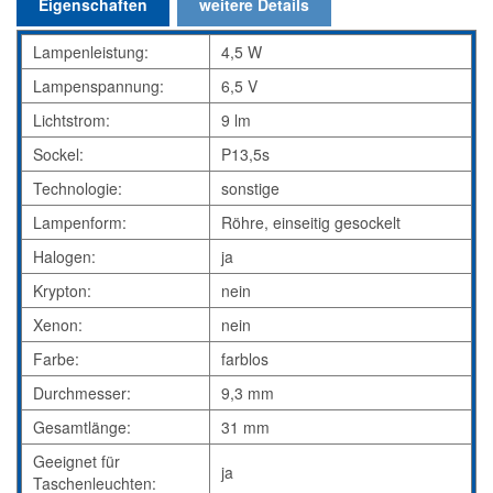
Eigenschaften
weitere Details
Lampenleistung:
4,5 W
Lampenspannung:
6,5 V
Lichtstrom:
9 lm
Sockel:
P13,5s
Technologie:
sonstige
Lampenform:
Röhre, einseitig gesockelt
Halogen:
ja
Krypton:
nein
Xenon:
nein
Farbe:
farblos
Durchmesser:
9,3 mm
Gesamtlänge:
31 mm
Geeignet für
ja
Taschenleuchten: