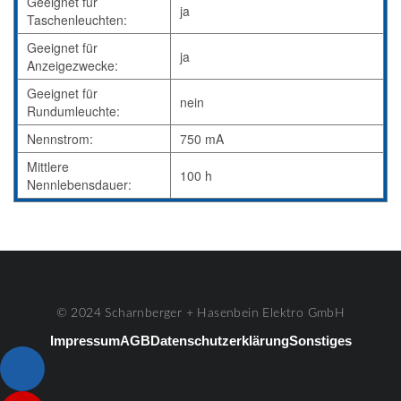
Geeignet für
ja
Taschenleuchten:
Geeignet für
ja
Anzeigezwecke:
Geeignet für
nein
Rundumleuchte:
Nennstrom:
750 mA
Mittlere
100 h
Nennlebensdauer:
© 2024 Scharnberger + Hasenbein Elektro GmbH
Impressum
AGB
Datenschutzerklärung
Sonstiges