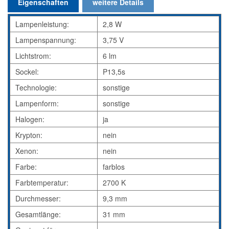
Eigenschaften
weitere Details
Lampenleistung:
2,8 W
Lampenspannung:
3,75 V
Lichtstrom:
6 lm
Sockel:
P13,5s
Technologie:
sonstige
Lampenform:
sonstige
Halogen:
ja
Krypton:
nein
Xenon:
nein
Farbe:
farblos
Farbtemperatur:
2700 K
Durchmesser:
9,3 mm
Gesamtlänge:
31 mm