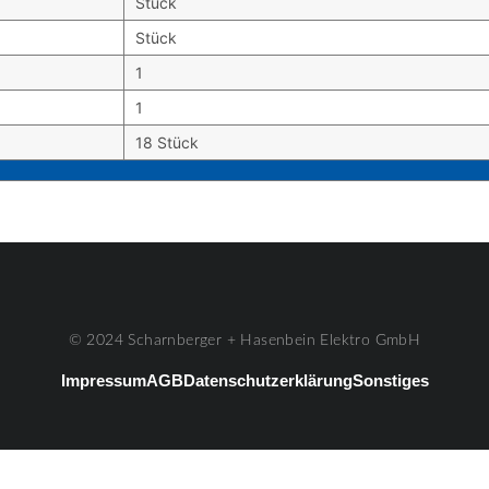
Stück
Stück
1
1
18 Stück
© 2024 Scharnberger + Hasenbein Elektro GmbH
Impressum
AGB
Datenschutzerklärung
Sonstiges
#3
Listenelement