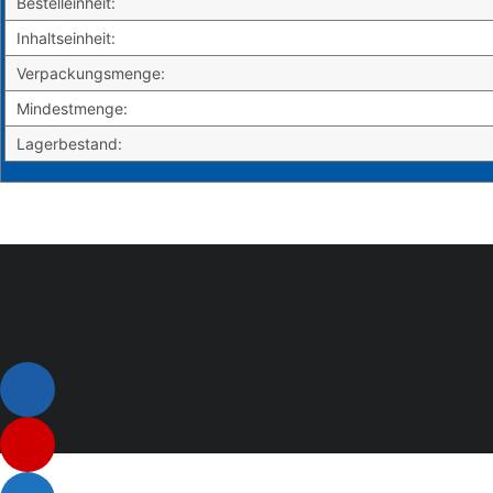
Bestelleinheit:
Inhaltseinheit:
Verpackungsmenge:
Mindestmenge:
Lagerbestand:
Listenelement #1
Listenelement #2
Listenelement 