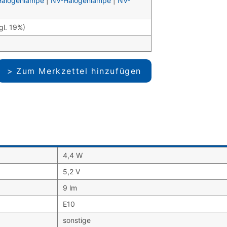
Halogenlampe
|
NV-Halogenlampe
|
NV-
gl. 19%)
Zum Merkzettel hinzufügen
4,4 W
5,2 V
9 lm
E10
sonstige