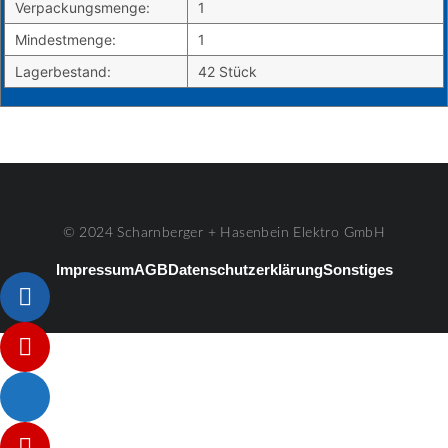
Verpackungsmenge:
1
Mindestmenge:
1
Lagerbestand:
42 Stück
© 2024 Scharnberger + Hasenbein Elektro GmbH
Impressum
AGB
Datenschutzerklärung
Sonstiges
Listenelement #1
Listenelement #2
Listenelement #3
Listenelement