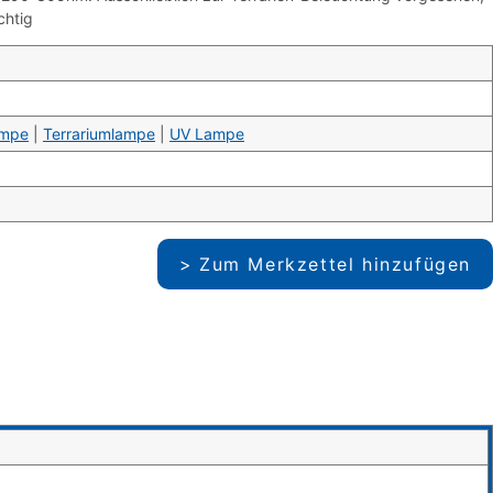
chtig
ampe
|
Terrariumlampe
|
UV Lampe
Zum Merkzettel hinzufügen