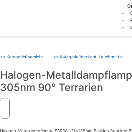
On
<< Kategorieübersicht
<< Kategorieübersicht: Leuchtmittel
Halogen-Metalldampflam
305nm 90° Terrarien
Halogen-Metalldampflampe PAR38 121x138mm Basking Spotlight R50, 