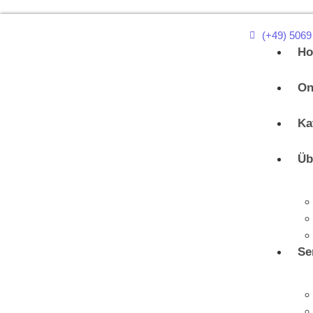
(+49) 5069
H
On
Ka
Üb
Se