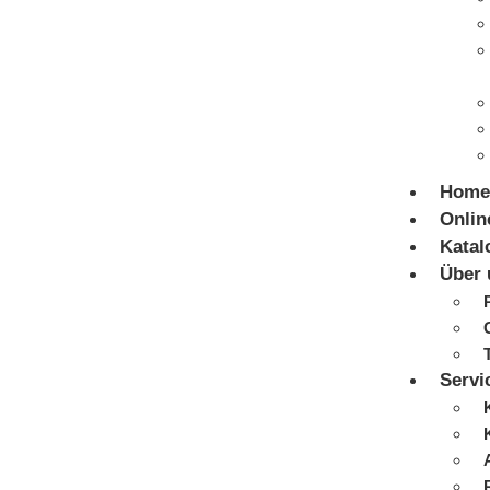
Home
Onlin
Katal
Über 
Servi