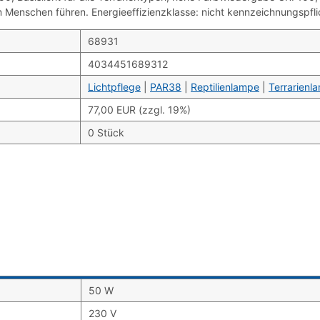
enschen führen. Energieeffizienzklasse: nicht kennzeichnungspfli
68931
4034451689312
Lichtpflege
|
PAR38
|
Reptilienlampe
|
Terrarienl
77,00 EUR (zzgl. 19%)
0 Stück
50 W
230 V