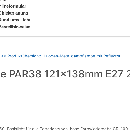
lineformular
Objektplanung
Rund ums Licht
Bestellhinweise
<< Produktübersicht: Halogen-Metalldampflampe mit Reflektor
pe PAR38 121x138mm E27
Basislicht für alle Terrarientypen, hohe Farbwiedergabe CRI 100,