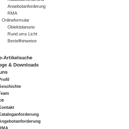
Angebotanforderung
RMA
Onlineformular
Objektplanung
Rund ums Licht
Bestellhinweise
e-Artikelsuche
oge & Downloads
uns
Profil
Geschichte
Team
ce
Kontakt
Kataloganforderung
Angebotanforderung
RMA