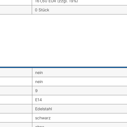
161,60 EUR (zzgl. 19%)
0 Stück
nein
nein
9
E14
Edelstahl
schwarz
ohne