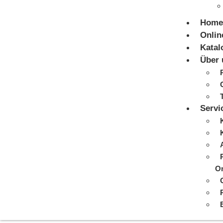
Home
Onlin
Katal
Über 
Servi
On