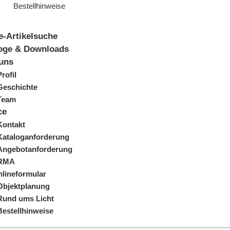
Bestellhinweise
e-Artikelsuche
oge & Downloads
uns
Profil
Geschichte
Team
ce
Kontakt
Kataloganforderung
Angebotanforderung
RMA
lineformular
Objektplanung
Rund ums Licht
Bestellhinweise