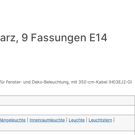
rz, 9 Fassungen E14
l für Fenster- und Deko-Beleuchtung, mit 350-cm-Kabel (H03EJ2-G)
Hängeleuchte
|
Innenraumleuchte
|
Leuchte
|
Leuchtstern
|