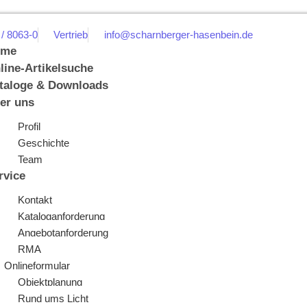
 / 8063-0
Vertrieb
info@scharnberger-hasenbein.de
ome
line-Artikelsuche
taloge & Downloads
er uns
Profil
Geschichte
Team
rvice
Kontakt
Kataloganforderung
Angebotanforderung
RMA
Onlineformular
Objektplanung
Rund ums Licht